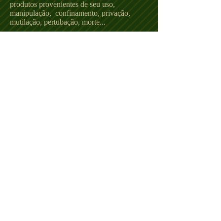
produtos provenientes de seu uso,
manipulação, confinamento, privação,
mutilação, pertubação, morte...
Os veganos boicotam qualquer produto de
origem animal (alimentar ou não), como
carnes, leite animal, ovos, couro, ... além de
produtos que tenham sido testados em
animais ou que incluam qualquer forma
possível de exploração animal nos seus
ingredientes ou produção. Assim como
atividades que mantém animais para serem
usados para algum fim, como em passeios,
números e fotos na indústria do turismo.
Para o vegano, animais não existem para os
humanos. Cada animal é dono de sua
própria vida, tendo assim o direito de não
ser tratado como meio ou propriedade
(enfeite, entretenimento, comida, cobaia,
mercadoria, força motriz, etc). Se você
ainda não é vegano, mas acredita que todos
eles, em qualquer lugar do mundo,
independente da espécie, merece respeito e
viver para suas próprias razões, fica o