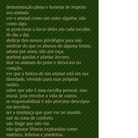
demonstração plena e honesta de respeito
aos animais.
ver o animal como um outro alguém, não
como algo.
se posicionar a favor deles em cada escolha
do dia a dia.
abdicar dos nossos privilégios para não
usufruir do que os abusou de alguma forma.
adotar por amor, não por raça.
quebrar gaiolas e plantar árvores.
tirar os animais do prato e deixá-los no
coração.
ver que a beleza de um animal está em sua
liberdade, vivendo para suas próprias
razões.
saber que não é uma escolha pessoal, mas
moral, pois envolve a vida de outros.
se responsabilizar e não procurar desculpas
em terceiros.
ser a mudança que quer ver no mundo.
sair da zona de conforto.
não fingir que não viu.
não ignorar fêmeas exploradas como
matrizes, leiteiras e poedeiras.