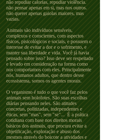
não repudiar calorias, repudiar violência.
não pensar apenas em si, mas nos outros.
não querer apenas gaiolas maiores, mas
vazias.
Animais são indivíduos sensíveis,
complexos e conscientes, com aspectos
físicos, pisicológicos e sociais, e possuem o
interesse de evitar a dor e o sofrimento, e
manter sua liberdade e vida. Você já havia
pensado sobre isso? Isso deve ser respeitado
e levado em consideração na forma como
nos comportamos com eles. Principalmente
nós, humanos adultos, que dentro desse
ecossistema, somos os agentes morais.
O veganismo é tudo o que você faz pelos
animais sem holofotes. São suas escolhas
diárias pensando neles. São atitudes
concretas, politizadas, independentes e
éticas, sem "mas", sem "se"... É a prática
cotidiana com base nos direitos morais
básicos dos animais, que procura evitar a
objetificação, exploração e abuso dos
mesmos através do boicote a atividades e