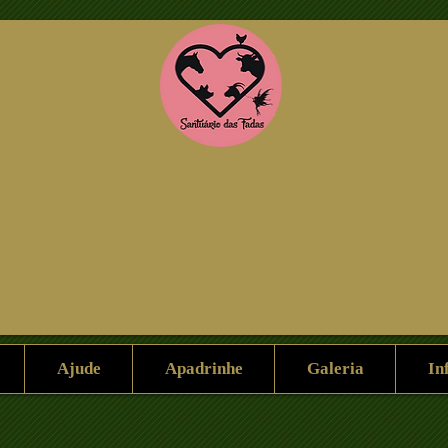
Help Us
Sponsorship
Gallery
Ajude
Apadrinhe
Galeria
In