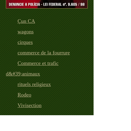
Ç
un CA
wagons
cirques
commerce de la fourrure
Commerce et trafic
d&#39;animaux
rituels religieux
Rodeo
Vivisection