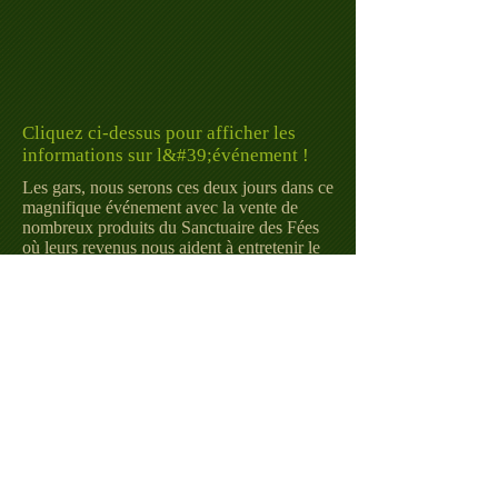
Cliquez ci-dessus pour afficher les
informations sur l&#39;événement !
Les gars, nous serons ces deux jours dans ce
magnifique événement avec la vente de
nombreux produits du Sanctuaire des Fées
où leurs revenus nous aident à entretenir le
sanctuaire !
Ne manquez pas d&#39;y assister !
Ce sera un rendez-vous incontournable avec
les meilleurs exposants du circuit vegan !
Toutes les informations sur le lieu et
l&#39;heure peuvent être trouvées
&lt;&lt; retour