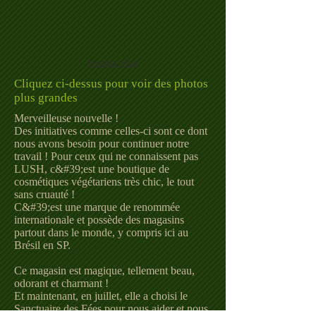
Mostrar Mais
Cliquez ci-dessus pour voir des photos
plus grandes
Merveilleuse nouvelle !
Des initiatives comme celles-ci sont ce dont
nous avons besoin pour continuer notre
travail ! Pour ceux qui ne connaissent pas
LUSH, c&#39;est une boutique de
cosmétiques végétariens très chic, le tout
sans cruauté !
C&#39;est une marque de renommée
internationale et possède des magasins
partout dans le monde, y compris ici au
Brésil en SP.
Ce magasin est magique, tellement beau,
odorant et charmant !
Et maintenant, en juillet, elle a choisi le
Sanctuaire des Fées pour nous aider et nous