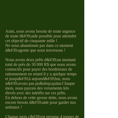
Amis, nous avons besoin de toute urgence
de toute l&#39;aide possible pour atteindre
cet objectif de cinquante mille !
Ne nous abandonne pas dans ce moment
d&#39;agonie que nous traversons !
Nous avons deux prêts d&#39;un montant
total de près de 30 000 R$ que nous avons
contractés pour payer des bordereaux de
rationnement en retard il y a quelque temps
et jusqu&#39;à aujourd&#39;hui, nous
n&#39;avons pas pu&nbsp;quitar.Chaque
mois, nous payons des versements très
élevés avec des intérêts sur ces prêts.
En dehors de cette grosse dette, nous avons
encore besoin d&#39;aide pour garder nos
animaux !
Chaque mois c&#39;est presque 4 tonnes de