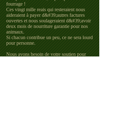
fourrage !
Ces vingt mille reais qui resteraient nous
aideraient à payer d&#39;autres factures
ouvertes et nous soulageraient d&#39;avoir
deux mois de nourriture garantie pour nos
animaux.
Si chacun contribue un peu, ce ne sera lourd
pour personne.
Nous avons besoin de votre soutien pour
continuer à développer notre travail, à
garder nos animaux et à sauver des vies plus
innocentes !
Environ 150 animaux vivent dans notre
sanctuaire, y compris des bovins, des
chevaux, des porcs, des oiseaux en général,
des chèvres, des chiens, des chats et
quelques animaux sauvages, libérés des
situations d&#39;abus les plus diverses.
Faisons cette chaîne de bon travail !
Pour en savoir plus sur notre travail, suivez-
nous sur nos réseaux sociaux !
Lien:
https://www.vakinha.com.br/vaqui