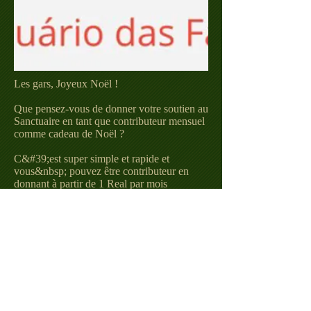
Les gars, Joyeux Noël !
Que pensez-vous de donner votre soutien au
Sanctuaire en tant que contributeur mensuel
comme cadeau de Noël ?
C&#39;est super simple et rapide et
vous&nbsp; pouvez être contributeur en
donnant à partir de 1 Real par mois
seulement ! Nous venons de lancer cette
campagne !
Et puis viens avec nous ?!
Cliquez et devenez l&#39;un de nos
contributeurs
Lien :&nbsp;
https://www.apoia.se/santuario
dasfadas