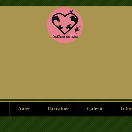
Aidez nous
Parrainage
Galerie
s
Aider
Parrainer
Galerie
Info