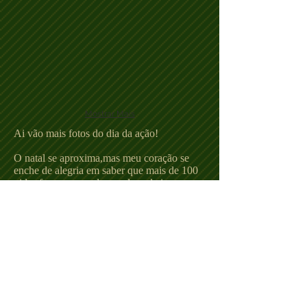
Mostrar Mais
Ai vão mais fotos do dia da ação!
O natal se aproxima,mas meu coração se
enche de alegria em saber que mais de 100
vidas foram poupadas e salvas de irem pra
ceia sangrenta de algum humano.
Infelizmente sabemos que bilhões de outras
vidas estavam sendo assassinadas agora
para que sejam servidas na ceia de natal de
algumas pessoas que ao invés de celebrar
esta data com a vida,celebram com a morte
desses inocentes.
Enfim oremos por essas vidas que se