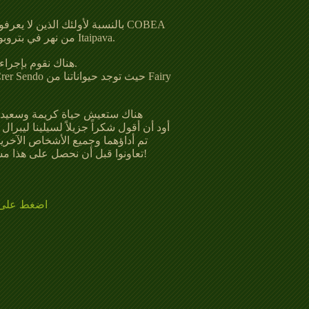
بالنسبة لأولئك الذين لا يعرفون
من نهر في بتروبوليس وإرساله إلى زريبة تخوف Itaipava.
هناك نقوم بإجراء جميع الاختبارات اللازمة لنقلك.
هناك ستعيش حياة كريمة وسعيدة م
أود أن أقول شكراً جزيلاً لسيلينا ليبرا
الذين أيضًا &nbsp; تعاونوا قبل أن نحصل على هذا مساعدة نهائية!
اضغط على ا