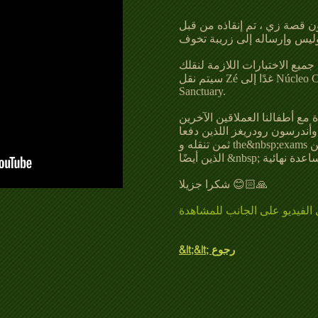
 قصة زي ، تم إنقاذه من قبل COBEA
سيتم نقل Zé غدًا إلى Núcleo Crer Sendo حيث توجد حيواناتنا من Fairy
Sanctuary.
ع أطفالنا العملاقين الآخرين
ل وأندرسون رودريغز اللذين دفعا
ثمن تنقله و the&nbsp;exams تم أداؤهما وجميع الأشخاص الآخرين
شكرا جزيلا 😊🙏🏻
لفيديو على الجانب للمشاهدة
&lt;&lt; رجوع