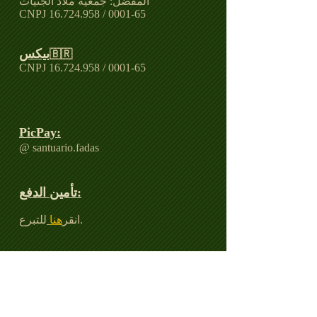
المفضل: جمعية ملاذ الجنيات
CNPJ
16.724.958
/ 0001-65
بيكس
🇧🇷
CNPJ
16.724.958
/ 0001-65
PicPay:
@ santuario.fadas
تأمين الدفع:
للتبرع.
انقر
هنا
باي بال:
للتبرع.
انقر
هنا