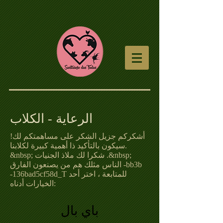
الرعاية - الكلاب
أشكركم جزيل الشكر على مساهمتكم لك!
سيكون بالتأكيد ذا أهمية كبيرة لكلابنا.
&nbsp; شكرا لك ملاذ الجنيات .&nbsp;
الناس مثلك هم من يصنعون الفارق -bb3b
-136bad5cf58d_T للمتابعة ، اختر أحد
الخيارات أدناه:
باي بال