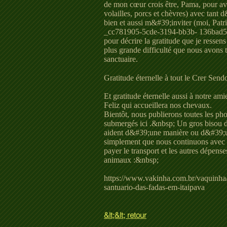
de mon cœur crois être, Pama, pour avo
volailles, porcs et chèvres) avec tant 
bien et aussi m&#39;inviter (moi, Patric
_cc781905-5cde-3194-bb3b- 136bad5c
pour décrire la gratitude que je resse
plus grande difficulté que nous avons 
sanctuaire.
Gratitude éternelle à tout le Crer Se
Et gratitude éternelle aussi à notre a
Feliz qui accueillera nos chevaux.
Bientôt, nous publierons toutes les p
submergés ici .&nbsp; Un gros bisou d
aident d&#39;une manière ou d&#39;u
simplement que nous continuons avec 
payer le transport et les autres dépense
animaux :&nbsp;
https://www.vakinha.com.br/vaquinha/
santuario-das-fadas-em-itaipava
&lt;&lt; retour