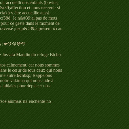
ir accueilli nos enfants (bovins,
d&#39;affection et nous recevoir si
ia) à y être accueillie aussi.
f58d_Je n&#39;ai pas de mots
ns pour ce geste dans le moment de
traversé jusqu&#39;à présent ici au
ndo !❤💚💜💙💛
mie Jussara Mandin du refuge Bicho
hotos calmement, car nous sommes
ans le cœur de tous ceux qui nous
ne autre !&nbsp; Rappelons
notre vakinha qui nous aide à
s initiales pour déplacer nos
sos-animais-na-enchente-no-