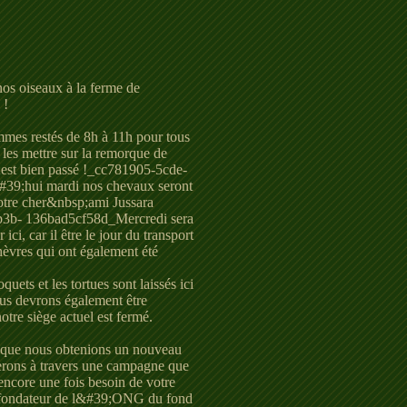
nos oiseaux à la ferme de
 !
mmes restés de 8h à 11h pour tous
et les mettre sur la remorque de
9;est bien passé !_cc781905-5cde-
9;hui mardi nos chevaux seront
notre cher&nbsp;ami Jussara
3b- 136bad5cf58d_Mercredi sera
ici, car il être le jour du transport
hèvres qui ont également été
quets et les tortues sont laissés ici
ous devrons également être
tre siège actuel est fermé.
 que nous obtenions un nouveau
ierons à travers une campagne que
encore une fois besoin de votre
le fondateur de l&#39;ONG du fond