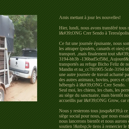
Amis mettant à jour les nouvelles!
Hier, lundi, nous avons transféré tous 
l&#39;ONG Crer Sendo à Teresópolis
Ce fut une journée épuisante, nous so
les attraper (poulets, canards et oies) 
transport. ,mais finalement tout s&#3
3194-bb3b -136bad5cf58d_Aujourd&#3
transportés au refuge Bicho Feliz de 
Mandin et na_cc781905-5cde-3194-bb
une autre journée de travail acharné par 
des autres animaux, bovins, porcs et c
hébergés à l&#39;ONG Crer Sendo.
Seul moi, les chiens, les chats, les perro
au siège du sanctuaire, mais bientôt n
accueillis par l&#39;ONG Grow, car no
Nous y resterons tous jusqu&#39;à ce
siège social pour nous, que nous essa
nous lancerons bientôt et nous aurons 
soutien !&nbsp;Je tiens à remercier 