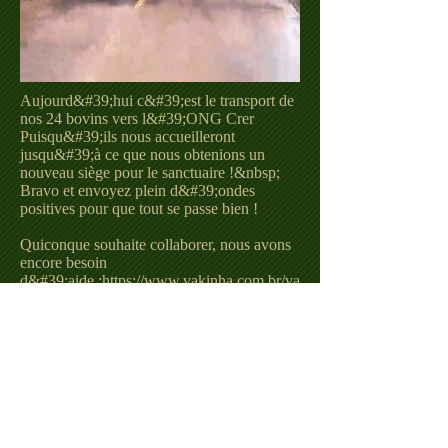
Aujourd&#39;hui c&#39;est le transport de
nos 24 bovins vers l&#39;ONG Crer
Puisqu&#39;ils nous accueilleront
jusqu&#39;à ce que nous obtenions un
nouveau siège pour le sanctuaire !&nbsp;
Bravo et envoyez plein d&#39;ondes
positives pour que tout se passe bien !
Quiconque souhaite collaborer, nous avons
encore besoin
d&#39;aide :
https://www.vakinha.com.br/va
quinha/sos-animais-na-enchente-no-
santuario-das-fadas-em-itaipava
#Santuariodasfadas
#végétalisme#libération
animale#ensemble nous sommes
forts#trèsamourimpliqué
CLIQUEZ sur l&#39;image à côté pour
regarder la vidéo.