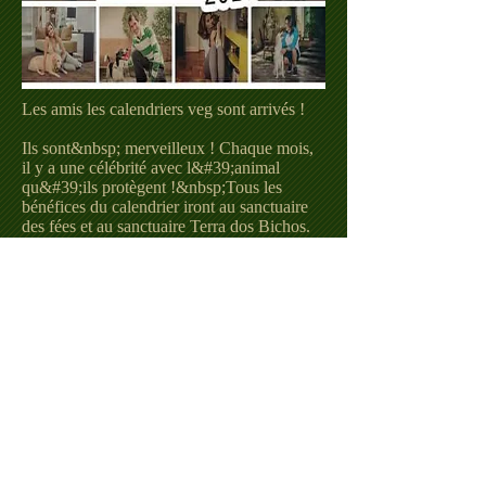
Les amis les calendriers veg sont arrivés !
Ils sont&nbsp; merveilleux ! Chaque mois,
il y a une célébrité avec l&#39;animal
qu&#39;ils protègent !&nbsp;Tous les
bénéfices du calendrier iront au sanctuaire
des fées et au sanctuaire Terra dos Bichos.
_cc781905-5cde- 3194-bb3b-
136bad5cf58d_La valeur est de 20 reais !
Pour acheter le vôtre, envoyez-nous une
boîte de réception ici sur notre page ou à
notre e-mail
santuariodasfadas@gmail.com
.&nbsp;Les
animaux du Sanctuaire vous remercient !
&lt;&lt; retour