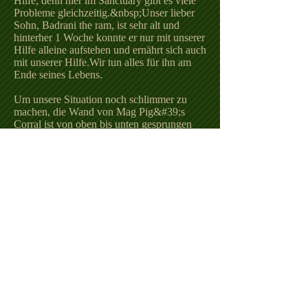
Hilfe, denn hier im Sanctuary gibt es viele
Probleme gleichzeitig.&nbsp;Unser lieber
Sohn, Badrani the ram, ist sehr alt und
hinterher 1 Woche konnte er nur mit unserer
Hilfe alleine aufstehen und ernährt sich auch
mit unserer Hilfe.Wir tun alles für ihn am
Ende seines Lebens.
Um unsere Situation noch schlimmer zu
machen, die Wand von Mag Pig&#39;s
Corral ist von oben bis unten gesprungen
und droht einzustürzen, wir müssen eine
weitere Wand bauen schlechte Nachricht ist
das Aussetzen einer weiblichen Katze mit
ihren 5 Kätzchen.&nbsp;Es sind 5
Kätzchen, 4 Weibchen und 1 Männchen
(das gelbe mit dem weißen).
Alle jetzt zur Adoption verfügbar!
Kontaktieren Sie mich, Patricia, Gründerin
des Heiligtums:
(21) 996063626
.
Bald werden wir ein neues Vakinha &nbsp;
machen, weil wir beim letzten nur die Hälfte
von dem bekommen haben, was wir