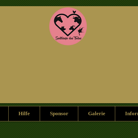
Hilf uns
Sponsoring
Galerie
Hilfe
Sponsor
Galerie
Infor