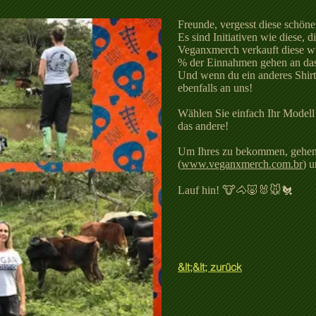
Freunde, vergesst diese schöne 
Es sind Initiativen wie diese, 
Veganxmerch verkauft diese wu
% der Einnahmen gehen an das
Und wenn du ein anderes Shirt
ebenfalls an uns!
Wählen Sie einfach Ihr Modell 
das andere!
Um Ihres zu bekommen, gehen S
(
www.veganxmerch.com.br
) u
Lauf hin! 🐮🐴🐷🐰🐭🐔
&lt;&lt; zurück