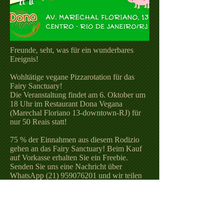
Freunde, seht, was für ein wunderbares
Ereignis!
Wohltätige vegane Pizzarotation für das
Fairy Sanctuary!
Die Veranstaltung findet am 6. Oktober um
18 Uhr im Restaurant Dona Vegana
(Marechal Floriano 13-downtown-RJ) für
nur 50 Reais statt!
75 % der Einnahmen aus diesem Rodizio
gehen an das Fairy Sanctuary! Beim Kauf
auf Vorkasse erhalten Sie ein Freebie.
Senden Sie uns eine Nachricht über
WhatsApp
(21) 959076201
und wir teilen
Ihnen die Kontonummer mit!
Oder zahlen Sie vor Ort im Restaurant
selbst.
Verpassen Sie das nicht, denn neben der