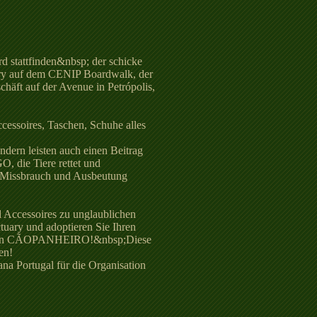
d stattfinden&nbsp; der schicke
ry auf dem CENIP Boardwalk, der
häft auf der Avenue in Petrópolis,
cessoires, Taschen, Schuhe alles
ondern leisten auch einen Beitrag
O, die Tiere rettet und
 Missbrauch und Ausbeutung
 Accessoires zu unglaublichen
tuary und adoptieren Sie Ihren
rn von CÃOPANHEIRO!&nbsp;Diese
en!
na Portugal für die Organisation