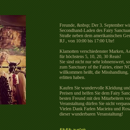
Freunde, &nbsp; Der 3. September wir
Secondhand-Laden des Fairy Sanctua
Straße neben dem amerikanischen Gesc
RJ , von 10:00 bis 17:00 Uhr!
Klamotten verschiedenster Marken, Ac
für höchstens 5, 10, 20, 30 Reais!
Sie sind nicht nur sehr lohnenswert, s
zum Sanctuary of the Fairies, einer NG
willkommen heißt, die Misshandlung,
erlitten haben.
Kaufen Sie wundervolle Kleidung und
Preisen und helfen Sie dem Fairy Sanc
besten Freund mit den Mitarbeite
Veranstaltung dürfen Sie nicht verpass
Vielen Dank Farlen Macieira und Rosa
dieser wunderbaren Veranstaltung!
&lt;&lt; zurück