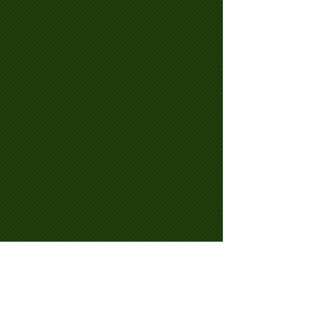
اليوم كان يوم جابوتيكابا في ملاذ الجنيات!